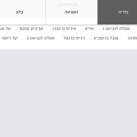
פרויקטים
גלריה
השראה
בלוג
אנגלה לנציאנו 1
אליס
אירית גרינברג
אביבית מנקס
טל אוח
תדהר
ענבל ברקוביץ
נירית פרנקל
אנגלה לנציאנו 2
יעל זיטוני