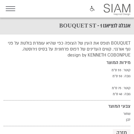
אנגלה לנציאנו 1 - BOUQUET ST
BOUQUET תופס את העין של הצופה כפי שהיא עומדת בולטת על פני
נוף אורגני. קווים העדינים של דפוס פרחונית על בסיס נירוסטה.
design by KENNETH COBONPUE
מידות המוצר
קוטר: 55 ס"מ
גובה: 50 ס"מ
קוטר: 75 ס"מ
גובה: 40 ס"מ
צבעי המוצר
שחור
לבן
חזרה