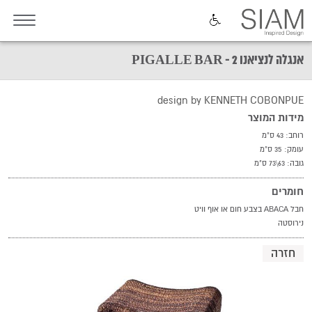
אנגלה לנציאנו 2 - PIGALLE BAR
design by KENNETH COBONPUE
מידות המוצר
רוחב: 43 ס"מ
עומק: 35 ס"מ
גובה: 63\73 ס"מ
חומרים
חבל ABACA בצבע חום או אוף וויט
נירוסטה
חזרה