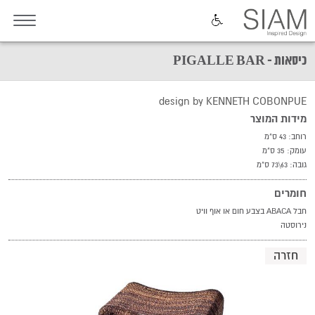
כיסאות - PIGALLE BAR
design by KENNETH COBONPUE
מידות המוצר
רוחב: 43 ס"מ
עומק: 35 ס"מ
גובה: 63\73 ס"מ
חומרים
חבל ABACA בצבע חום או אוף וויט
נירוסטה
חזרה