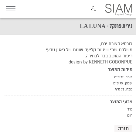
נירית פרנקל - LA LUNA
כורסא בצורת ירח,
משלבת שתי שיטות קליעה שונות של ראטן טבעי.
ריפוד המושב בבד לבחירה.
design by KENNETH COBONPUE
מידות המוצר
רוחב: 77 ס"מ
עומק: 75 ס"מ
גובה: 72 ס"מ
צבעי המוצר
גרז'
חום
חזרה