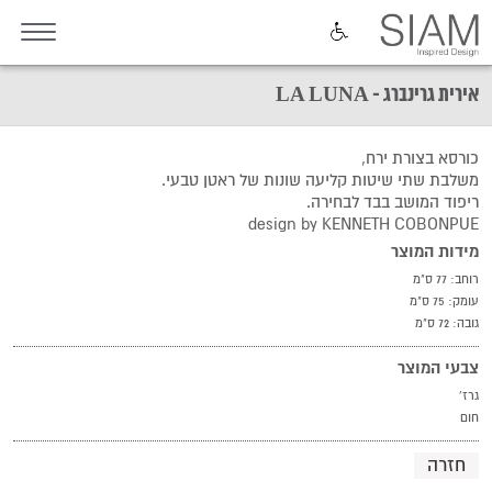
אירית גרינברג - LA LUNA
כורסא בצורת ירח,
משלבת שתי שיטות קליעה שונות של ראטן טבעי.
ריפוד המושב בבד לבחירה.
design by KENNETH COBONPUE
מידות המוצר
רוחב: 77 ס"מ
עומק: 75 ס"מ
גובה: 72 ס"מ
צבעי המוצר
גרז'
חום
חזרה